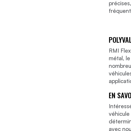
précises
fréquent
POLYVA
RMI Flex
métal, l
nombreux
véhicule
applicati
EN SAVO
Intéress
véhicule
détermin
avec nou