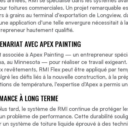
es années, RMI se spécialise dans les systèmes av
pour toitures commerciales. Un projet remarquable es
rs à grains au terminal d’exportation de Longview, d
une application d’une telle envergure nécessitait à l
trepreneur hautement qualifié.
TENARIAT AVEC APEX PAINTING
t associée à Apex Painting — un entrepreneur spécia
, au Minnesota — pour réaliser ce travail exigeant
 revêtements, RMI Flex peut être appliqué par tem
lgré les défis liés à la nouvelle construction, à la pr
ations de température, l’expertise d’Apex a permis un
MANCE À LONG TERME
plus tard, le système de RMI continue de protéger le
un problème de performance. Cette durabilité souli
 un système de toiture liquide éprouvé à des techniq