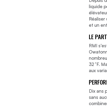
Depuis d
liquide 
élévateu
Réaliser 
et un en
LE PAR
RMI s’es
Owatonna
nombreux
32 °F. Ma
aux vari
PERFOR
Dix ans 
sans auc
combiner